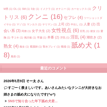
クリ
M男
(1)
OL
(1)
SM
(1)
S女
(1)
イメクラ
(1)
オナニー
(1)
カーセックス
(1)
クンニ
(16)
トリス
(6)
セフレ
(4)
ツーショットダ
出
上司
(2)
人妻
(2)
イヤル
(1)
マゾ
(1)
マンカス
(1)
ヤリマン
(1)
中出し
(1)
女性視点
(6)
会い系
(3)
女子大生
(2)
同僚
(1)
巨乳
(1)
彼女
(1)
愛
淫乱
(4)
本番
(2)
潮吹き
(2)
撫
(1)
手コキ
(1)
掲示板
(1)
早漏
(1)
浮気
(1)
舐め犬
(1
熟女
(4)
痴女
(1)
看護師
(1)
聖水プレイ
(1)
職場
(1)
8)
風俗
(1)
最近のコメント
2026年5月9日
そー太 さん
すごーく羨ましいです。あいさんみたいなクンニが大好きなお
姉さまの舐め犬になりたです(^o^)
SNSで知り合った年下舐め犬君...