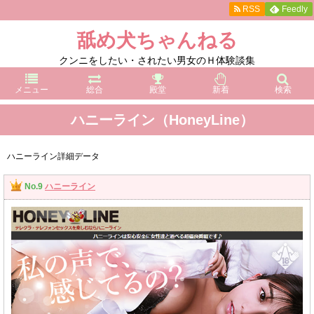
RSS
Feedly
舐め犬ちゃんねる
クンニをしたい・されたい男女のＨ体験談集
メニュー
総合
殿堂
新着
検索
ハニーライン（HoneyLine）
ハニーライン詳細データ
No.9
ハニーライン