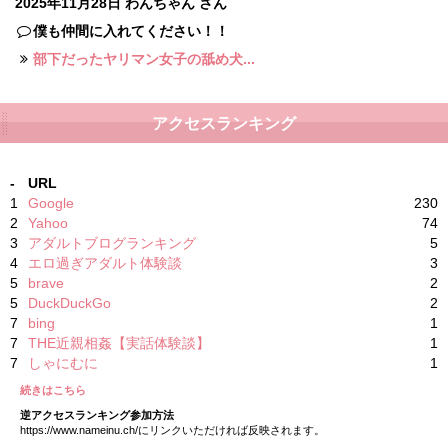
2025年11月28日
わんちゃん さん
僕も仲間に入れてください！！
部下だったヤリマン女子の舐め犬...
アクセスランキング
-
URL
1
Google
230
2
Yahoo
74
3
アダルトブログランキング
5
4
エロ過ぎアダルト体験談
3
5
brave
2
5
DuckDuckGo
2
7
bing
1
7
THE近親相姦【実話体験談】
1
7
しゃにむに
1
続きはこちら
逆アクセスランキング参加方法
https://www.nameinu.ch/にリンクいただければ反映されます。