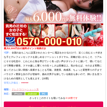
最大6,000円分の無料ポイント特典付き
寸評：
全国のあちこちに設置されたセンターに電話をかけるだけで、近くに住むエッチ好き
な子とテレフォンセックスを楽しめるツーショットダイヤル。距離が近いからこそ、リアル
にそそる吐息や、じわじわと熱を帯びていく色っぽい声がダイレクトに届いて、聴いてるだ
けで興奮が爆発。スマホ越しに響くその生々しさは想像以上。気が合えば、そのまま実際に
会ってさらに深い関係へ発展することも可能。清楚系、肉感系、ちょっと変態寄りの子まで
バラエティ豊富な女の子が登録中。舐め犬男子を探している痴女も多いので、飼い主を見つ
けるための場所としても使えます。[18禁]
管理人評価点：
♥♥♥♥♥
種類：
テレクラ/ツーショット系
対応：
iPhone
android
PC
さっそくこのサイトを覗いてみる
※18禁です