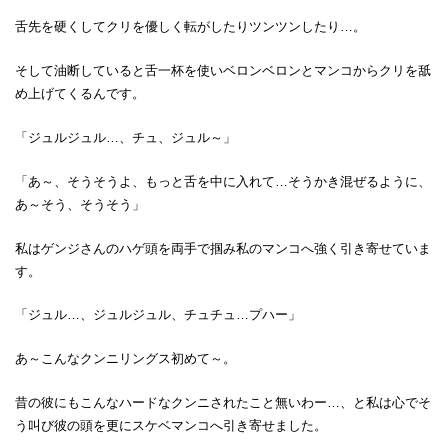
舌先を硬くしてクリを優しく転がしたりツンツンしたり…。
そして油断していると舌一杯を使いベロンベロンとマンコからクリを舐
め上げてくるんです。
「ジュルジュル…、チュ、ジュル～」
「あ～、そうそうよ、もっと舌を中に入れて…そうかき混ぜるように、
あ～そう、そうそう」
私はゲンジさんのハゲ頭を両手で掴み私のマンコへ強く引き寄せていま
す。
「ジュル…、ジュルジュル、チュチュ…プハー」
あ～こんなクンニリングス初めて～。
昔の彼にもこんなハードなクンニされたこと無いわー…、と私は心でそ
う叫び彼の頭を更にスケベマンコへ引き寄せました。