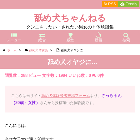
RSS
Feedly
舐め犬ちゃんねる
クンニをしたい・されたい男女のＨ体験談集
メニュー
総合
殿堂
新着
検索
ホーム
>
舐め犬体験談
>
舐め犬オヤジに…
舐め犬オヤジに…
閲覧数：288 ビュー
文字数：1994
いいね数：
0
0件
さっちゃん
こちらは当サイト
舐め犬体験談談投稿フォーム
より、
（20歳・女性）
さんから投稿頂いた体験談です。
こんにちは。
今は女子大に通う20歳です。