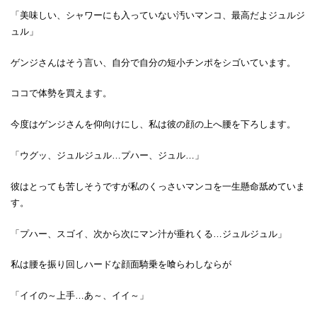
「美味しい、シャワーにも入っていない汚いマンコ、最高だよジュルジ
ュル」
ゲンジさんはそう言い、自分で自分の短小チンポをシゴいています。
ココで体勢を買えます。
今度はゲンジさんを仰向けにし、私は彼の顔の上へ腰を下ろします。
「ウグッ、ジュルジュル…プハー、ジュル…」
彼はとっても苦しそうですが私のくっさいマンコを一生懸命舐めていま
す。
「プハー、スゴイ、次から次にマン汁が垂れくる…ジュルジュル」
私は腰を振り回しハードな顔面騎乗を喰らわしならが
「イイの～上手…あ～、イイ～」