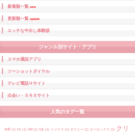
新着順一覧
new
更新順一覧
update
エッチな中出し体験談
ジャンル別サイト・アプリ
スマホ通話アプリ
ツーショットダイヤル
テレビ電話Ｈサイト
出会い・ＳＮＳサイト
人気のタグ一覧
クリ
M男
(1)
OL
(1)
SM
(1)
S女
(1)
イメクラ
(1)
オナニー
(1)
カーセックス
(1)