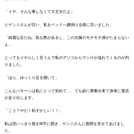
「イヤ、そんな事しなくて大丈夫だよ」
とゲンジさんが言い、私をベッドへ腰掛ける様に言いました。
「綺麗な足だね、肌も艶があるし、この太腿のモチモチ感がたまらない
よ」
とってもイヤらしく言うんで私のアソコからマン汁が溢れてくるのが判
りました。
「ほら、ゆっくり足を開いて」
こんなパターンは私にとって初めて…、でも妙に興奮出来て身体に電流
が走り出します。
「こう？やだ！恥ずかしい！！」
私は思いっきり股をМ字に開き、ゲンジさんに股間を見せてあげまし
た。