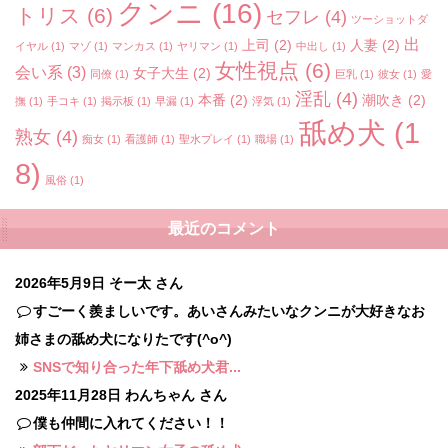
クンニ
(16)
トリス
(6)
セフレ
(4)
ツーショットダ
出
上司
(2)
人妻
(2)
イヤル
(1)
マゾ
(1)
マンカス
(1)
ヤリマン
(1)
中出し
(1)
女性視点
(6)
会い系
(3)
女子大生
(2)
同僚
(1)
巨乳
(1)
彼女
(1)
愛
淫乱
(4)
本番
(2)
潮吹き
(2)
撫
(1)
手コキ
(1)
掲示板
(1)
早漏
(1)
浮気
(1)
舐め犬
(1
熟女
(4)
痴女
(1)
看護師
(1)
聖水プレイ
(1)
職場
(1)
8)
風俗
(1)
最近のコメント
2026年5月9日
そー太 さん
すごーく羨ましいです。あいさんみたいなクンニが大好きなお
姉さまの舐め犬になりたです(^o^)
SNSで知り合った年下舐め犬君...
2025年11月28日
わんちゃん さん
僕も仲間に入れてください！！