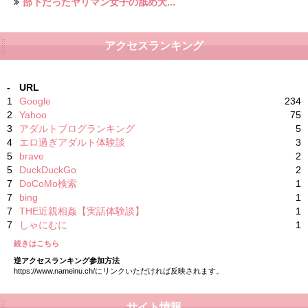
部下だったヤリマン女子の舐め犬...
アクセスランキング
-
URL
1
Google
234
2
Yahoo
75
3
アダルトブログランキング
5
4
エロ過ぎアダルト体験談
3
5
brave
2
5
DuckDuckGo
2
7
DoCoMo検索
1
7
bing
1
7
THE近親相姦【実話体験談】
1
7
しゃにむに
1
続きはこちら
逆アクセスランキング参加方法
https://www.nameinu.ch/にリンクいただければ反映されます。
サイト情報